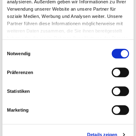
analysieren. Außerdem geben wir Informationen zu Ihrer
E-Mail:
info@heizung-klingenstein.de
Verwendung unserer Website an unsere Partner für
URL:
www.heizung-klingenstein.de
soziale Medien, Werbung und Analysen weiter. Unsere
Partner führen diese Informationen möglicherweise mit
Inhaber: Jens Klingenstein
weiteren Daten zusammen, die Sie ihnen bereitgestellt
USt-IdNr.: DE223664782
haben oder die sie im Rahmen Ihrer Nutzung der Dienste
gesammelt haben.
Einwilligungsauswahl
Wir sind nicht bereit oder verpflichtet, an
Notwendig
Streitbeilegungsverfahren vor einer
Verbraucherschlichtungsstelle teilzunehmen.
Präferenzen
Statistiken
Diese Webseite ist ein Produkt von
kpage.de
Marketing
Details zeigen